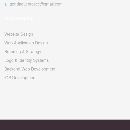
agendaeventoscc@gmail.com
Our Service
Website Design
Web Application Design
Branding & Strategy
Logo & Identity Systems
Backend Web Development
iOS Development