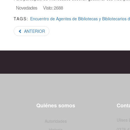
Novedades
Visto: 2688
TAGS:
Encuentro de Agentes de Bibliotecas y Bibliotecarios 
ANTERIOR
Quiénes somos
Conta
Ulises
Autoridades
0376 4
Historia