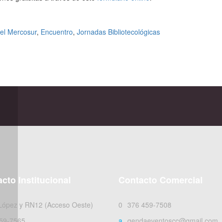
del Mercosur
,
Encuentro
,
Jornadas Bibliotecológicas
cto Institucional
Contacto Comercial
 López y RN12 (Acceso Oeste)
0376 459-7508
59-7565
agendaeventoscc@gmail.com