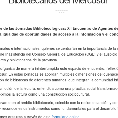
e de las Jornadas Bibliotecológicas: XII Encuentro de Agentes de 
a la igualdad de oportunidades de acceso a la información y el co
onales e internacionales, quienes se centrarán en la importancia de l
de Inasistencia del Consejo General de Educación (CGE) y el auspicio
 y bibliotecarios de la provincia.
 organiza de manera ininterrumpida este espacio de encuentro, reflexi
cosur. En estas jornadas se abordan múltiples dimensiones del quehacer
ión de bibliotecas de diferentes tamaños, que integran la comunidad bibli
 promoción de la lectura, entendida como una práctica social transform
imos la lectura como una construcción sociocultural.
evante en el ámbito bibliotecario, coincide con la reciente sanción y co
ley reconoce estos instrumentos como fundamentales para el desarrollo in
ones gratuitas a través de este
formulario online
.