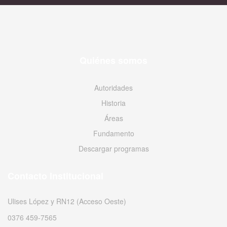
Quiénes somos
Autoridades
Historia
Áreas
Fundamento
Descargar programas
Contacto Institucional
Ulises López y RN12 (Acceso Oeste)
0376 459-7565