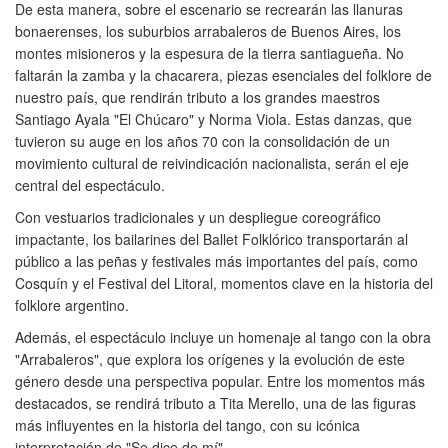
De esta manera, sobre el escenario se recrearán las llanuras
bonaerenses, los suburbios arrabaleros de Buenos Aires, los
montes misioneros y la espesura de la tierra santiagueña. No
faltarán la zamba y la chacarera, piezas esenciales del folklore de
nuestro país, que rendirán tributo a los grandes maestros
Santiago Ayala "El Chúcaro" y Norma Viola. Estas danzas, que
tuvieron su auge en los años 70 con la consolidación de un
movimiento cultural de reivindicación nacionalista, serán el eje
central del espectáculo.
Con vestuarios tradicionales y un despliegue coreográfico
impactante, los bailarines del Ballet Folklórico transportarán al
público a las peñas y festivales más importantes del país, como
Cosquín y el Festival del Litoral, momentos clave en la historia del
folklore argentino.
Además, el espectáculo incluye un homenaje al tango con la obra
"Arrabaleros", que explora los orígenes y la evolución de este
género desde una perspectiva popular. Entre los momentos más
destacados, se rendirá tributo a Tita Merello, una de las figuras
más influyentes en la historia del tango, con su icónica
interpretación de "Se dice de mí".