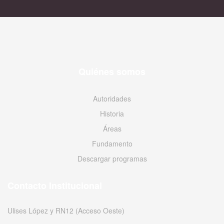
Quiénes somos
Autoridades
Historia
Áreas
Fundamento
Descargar programas
Contacto Institucional
Ulises López y RN12 (Acceso Oeste)