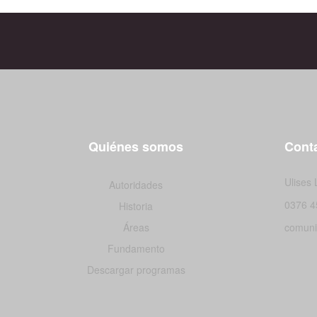
Quiénes somos
Conta
Ulises
Autoridades
0376 4
Historia
Áreas
comuni
Fundamento
Descargar programas