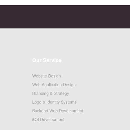
Our Service
Website Design
Web Application Design
Branding & Strategy
Logo & Identity Systems
Backend Web Development
iOS Development