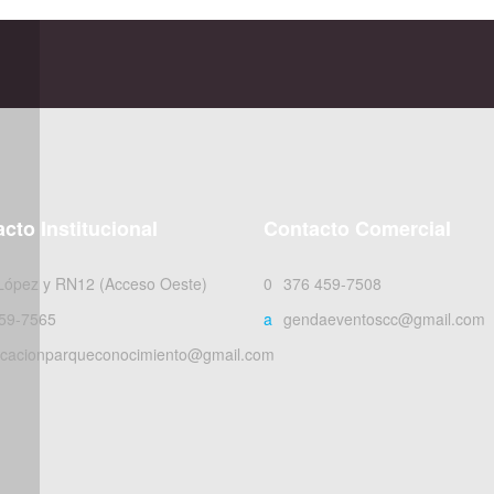
cto Institucional
Contacto Comercial
 López y RN12 (Acceso Oeste)
0376 459-7508
59-7565
agendaeventoscc@gmail.com
cacionparqueconocimiento@gmail.com