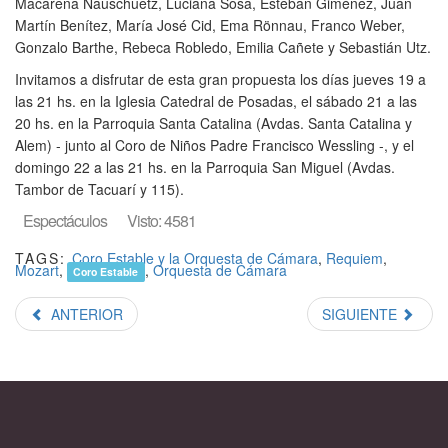
Macarena Nauschuetz, Luciana Sosa, Esteban Giménez, Juan
Martín Benítez, María José Cid, Ema Rönnau, Franco Weber,
Gonzalo Barthe, Rebeca Robledo, Emilia Cañete y Sebastián Utz.
Invitamos a disfrutar de esta gran propuesta los días jueves 19 a
las 21 hs. en la Iglesia Catedral de Posadas, el sábado 21 a las
20 hs. en la Parroquia Santa Catalina (Avdas. Santa Catalina y
Alem) - junto al Coro de Niños Padre Francisco Wessling -, y el
domingo 22 a las 21 hs. en la Parroquia San Miguel (Avdas.
Tambor de Tacuarí y 115).
Espectáculos
Visto: 4581
TAGS:
Coro Estable y la Orquesta de Cámara
,
Requiem
,
Mozart
,
,
Orquesta de Cámara
Coro Estable
ANTERIOR
SIGUIENTE