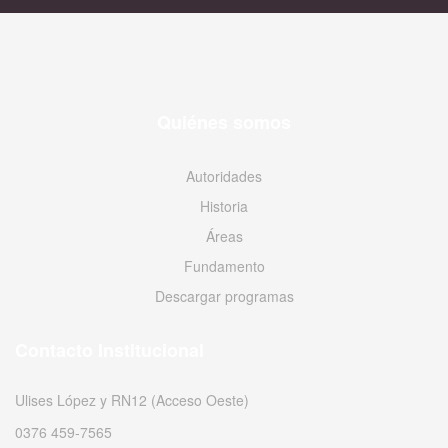
Quiénes somos
Autoridades
Historia
Áreas
Fundamento
Descargar programas
Contacto Institucional
Ulises López y RN12 (Acceso Oeste)
0376 459-7565