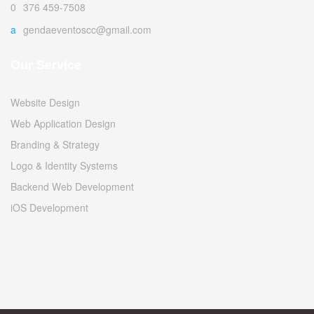
0376 459-7508
agendaeventoscc@gmail.com
Our Service
Website Design
Web Application Design
Branding & Strategy
Logo & Identity Systems
Backend Web Development
iOS Development