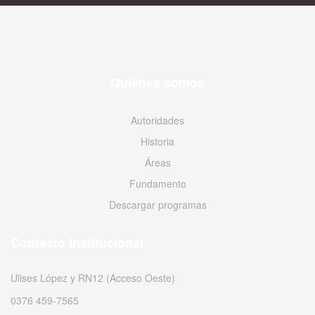
Quiénes somos
Autoridades
Historia
Áreas
Fundamento
Descargar programas
Contacto Institucional
Ulises López y RN12 (Acceso Oeste)
0376 459-7565