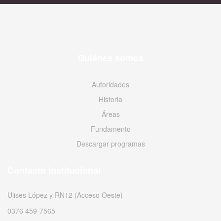
Quiénes somos
Autoridades
Historia
Áreas
Fundamento
Descargar programas
Contacto Institucional
Ulises López y RN12 (Acceso Oeste)
0376 459-7565