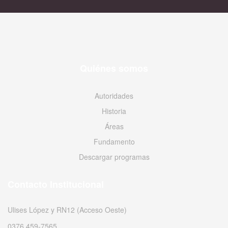
Quiénes somos
Autoridades
Historia
Áreas
Fundamento
Descargar programas
Contacto Institucional
Ulises López y RN12 (Acceso Oeste)
0376 459-7565