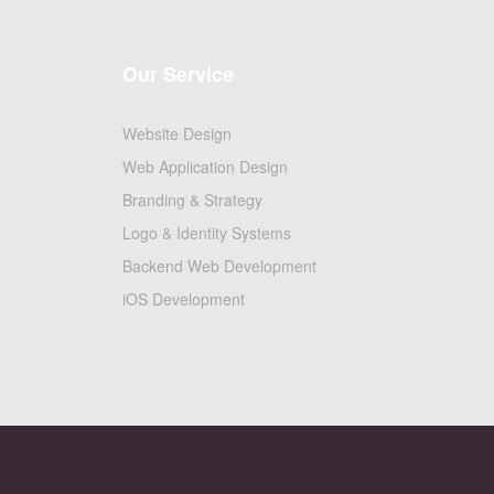
Our Service
Website Design
Web Application Design
Branding & Strategy
Logo & Identity Systems
Backend Web Development
iOS Development