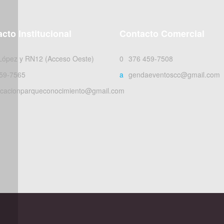
cto Institucional
Contacto Comercial
 López y RN12 (Acceso Oeste)
0376 459-7508
59-7565
agendaeventoscc@gmail.com
cacionparqueconocimiento@gmail.com