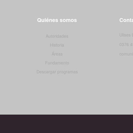
Quiénes somos
Conta
Ulises
Autoridades
0376 4
Historia
Áreas
comuni
Fundamento
Descargar programas