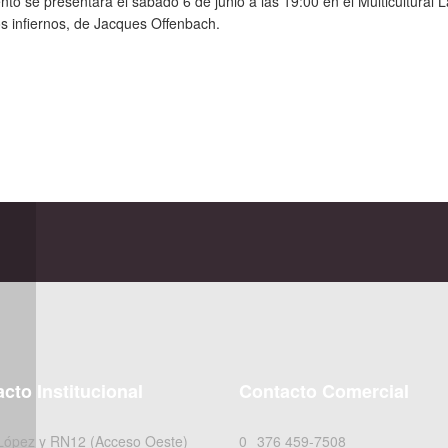
o se presentará el sábado 6 de junio a las 19:00 en el Multicultural La
s infiernos, de Jacques Offenbach.
cto Institucional
Contacto Comercial
 López y RN12 (Acceso Oeste)
0376 459-7508