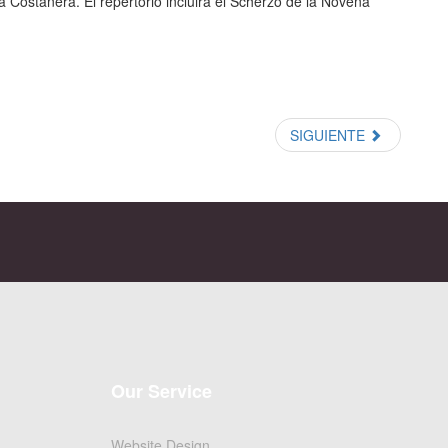
 Costanera. El repertorio incluirá el Scherzo de la Novena
SIGUIENTE
Our Service
Website Design