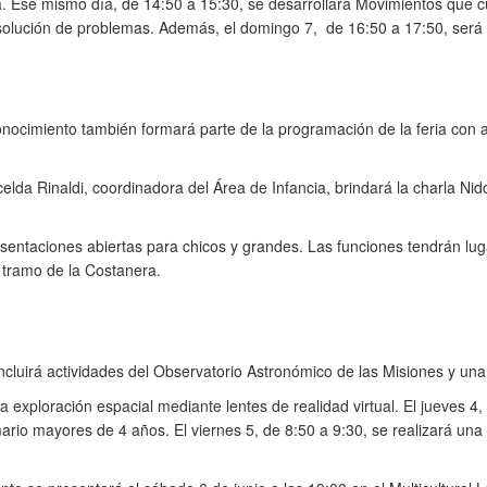
tiva. Ese mismo día, de 14:50 a 15:30, se desarrollará Movimientos que 
resolución de problemas. Además, el domingo 7, de 16:50 a 17:50, será 
nocimiento también formará parte de la programación de la feria con ac
Gricelda Rinaldi, coordinadora del Área de Infancia, brindará la charla 
entaciones abiertas para chicos y grandes. Las funciones tendrán lugar 
o tramo de la Costanera.
incluirá actividades del Observatorio Astronómico de las Misiones y u
 exploración espacial mediante lentes de realidad virtual. El jueves 4,
ario mayores de 4 años. El viernes 5, de 8:50 a 9:30, se realizará una a