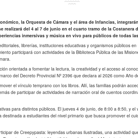
onómico, la Orquesta de Cámara y el área de Infancias, integrarán 
e realizará del 4 al 7 de junio en el cuarto tramo de la Costanera 
xperiencias inmersivas y música en vivo para públicos de todas la
editoriales, librerías, instituciones educativas y organismos públicos en
nto participará con actividades de la Biblioteca Pública de las Misione
ámara.
ón orientada a fomentar la lectura, la creatividad y el acceso al conoci
el marco del Decreto Provincial Nº 2396 que declara al 2026 como Año
mover el vínculo temprano con los libros. Allí, las familias podrán ac
además de participar de actividades de narración oral de cuentos coordi
tivas para distintos públicos. El jueves 4 de junio, de 8:00 a 8:50, y el 
 destinada a estudiantes del nivel primario que busca promover el cuid
rticipar de Creepypasta: leyendas urbanas ilustradas, una actividad qu