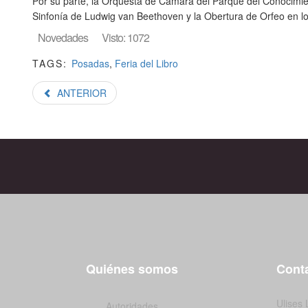
Por su parte, la Orquesta de Cámara del Parque del Conocimient
Sinfonía de Ludwig van Beethoven y la Obertura de Orfeo en lo
Novedades
Visto: 1072
TAGS:
Posadas
,
Feria del Libro
ANTERIOR
Quiénes somos
Conta
Ulises
Autoridades