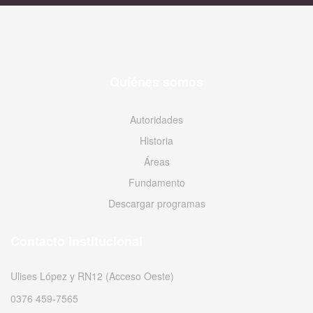
Quiénes somos
Autoridades
Historia
Áreas
Fundamento
Descargar programas
Contacto Institucional
Ulises López y RN12 (Acceso Oeste)
0376 459-7565