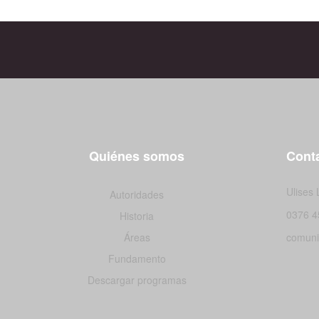
Quiénes somos
Conta
Ulises
Autoridades
0376 4
Historia
Áreas
comuni
Fundamento
Descargar programas