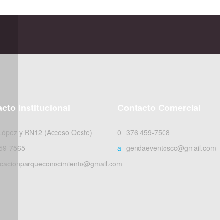
cto Institucional
Contacto Comercial
 López y RN12 (Acceso Oeste)
0376 459-7508
59-7565
agendaeventoscc@gmail.com
cacionparqueconocimiento@gmail.com