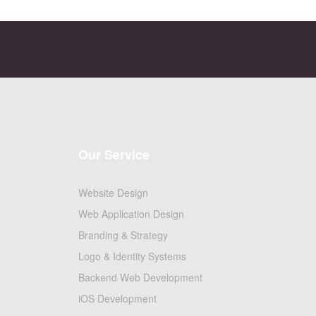
Our Service
Website Design
Web Application Design
Branding & Strategy
Logo & Identity Systems
Backend Web Development
iOS Development