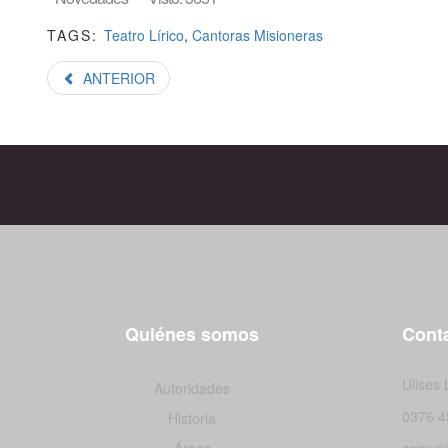
TAGS:
Teatro Lírico
,
Cantoras Misioneras
ANTERIOR
Quiénes somos
Conta
Ulises
Autoridades
0376 4
Historia