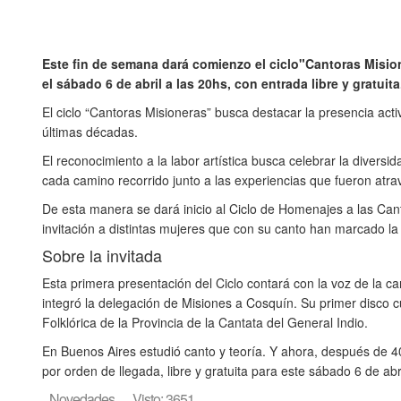
Este fin de semana dará comienzo el ciclo"Cantoras Mision
el sábado 6 de abril a las 20hs, con entrada libre y gratuita
El ciclo “Cantoras Misioneras” busca destacar la presencia act
últimas décadas.
El reconocimiento a la labor artística busca celebrar la divers
cada camino recorrido junto a las experiencias que fueron atrav
De esta manera se dará inicio al Ciclo de Homenajes a las Cant
invitación a distintas mujeres que con su canto han marcado la h
Sobre la invitada
Esta primera presentación del Ciclo contará con la voz de la ca
integró la delegación de Misiones a Cosquín. Su primer disco 
Folklórica de la Provincia de la Cantata del General Indio.
En Buenos Aires estudió canto y teoría. Y ahora, después de 4
por orden de llegada, libre y gratuita para este sábado 6 de abr
Novedades
Visto: 3651