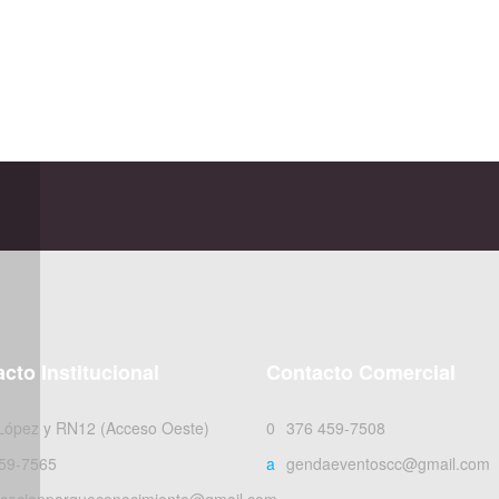
cto Institucional
Contacto Comercial
 López y RN12 (Acceso Oeste)
0376 459-7508
59-7565
agendaeventoscc@gmail.com