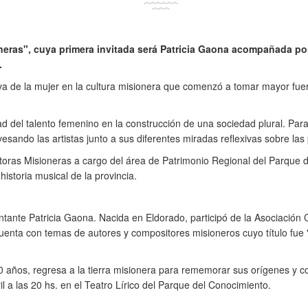
eras", cuya primera invitada será Patricia Gaona acompañada por
.
iva de la mujer en la cultura misionera que comenzó a tomar mayor fuerz
idad del talento femenino en la construcción de una sociedad plural. Pa
esando las artistas junto a sus diferentes miradas reflexivas sobre la
oras Misioneras a cargo del área de Patrimonio Regional del Parque de
istoria musical de la provincia.
ntante Patricia Gaona. Nacida en Eldorado, participó de la Asociación C
cuenta con temas de autores y compositores misioneros cuyo título fue 
0 años, regresa a la tierra misionera para rememorar sus orígenes y c
il a las 20 hs. en el Teatro Lírico del Parque del Conocimiento.