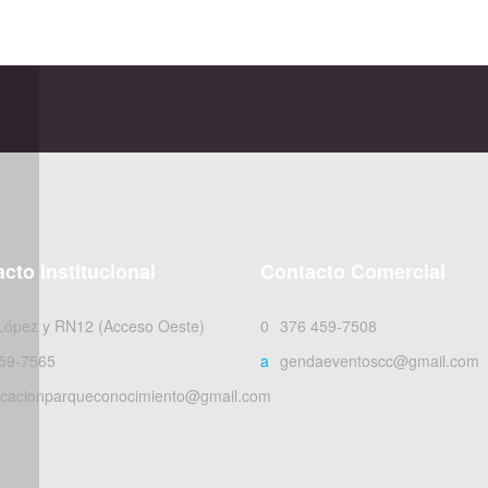
cto Institucional
Contacto Comercial
 López y RN12 (Acceso Oeste)
0376 459-7508
59-7565
agendaeventoscc@gmail.com
cacionparqueconocimiento@gmail.com