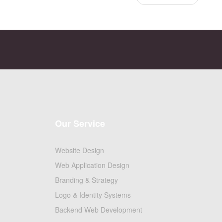
Our Service
Website Design
Web Application Design
Branding & Strategy
Logo & Identity Systems
Backend Web Development