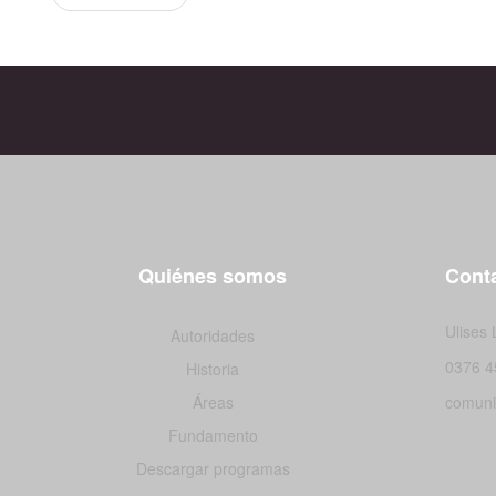
Quiénes somos
Conta
Ulises
Autoridades
0376 4
Historia
Áreas
comuni
Fundamento
Descargar programas