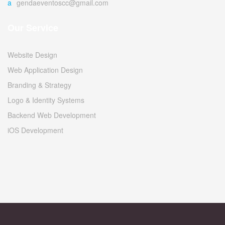
agendaeventoscc@gmail.com
Our Service
Website Design
Web Application Design
Branding & Strategy
Logo & Identity Systems
Backend Web Development
iOS Development