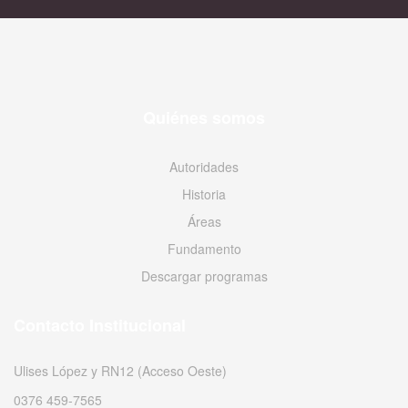
Quiénes somos
Autoridades
Historia
Áreas
Fundamento
Descargar programas
Contacto Institucional
Ulises López y RN12 (Acceso Oeste)
0376 459-7565