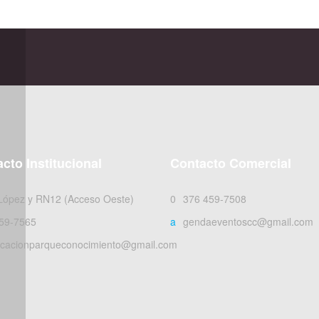
cto Institucional
Contacto Comercial
 López y RN12 (Acceso Oeste)
0376 459-7508
59-7565
agendaeventoscc@gmail.com
cacionparqueconocimiento@gmail.com