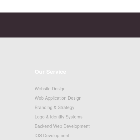
Our Service
Website Design
Web Application Design
Branding & Strategy
Logo & Identity Systems
Backend Web Development
iOS Development