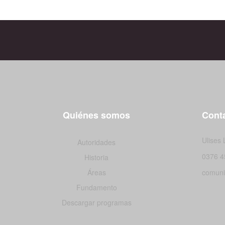
Quiénes somos
Conta
Ulises
Autoridades
0376 4
Historia
Áreas
comuni
Fundamento
Descargar programas