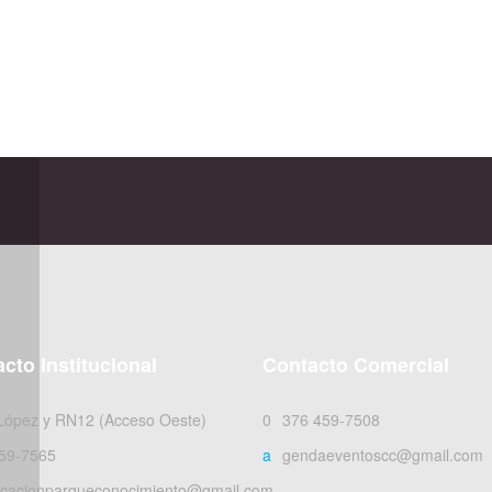
cto Institucional
Contacto Comercial
 López y RN12 (Acceso Oeste)
0376 459-7508
59-7565
agendaeventoscc@gmail.com
cacionparqueconocimiento@gmail.com