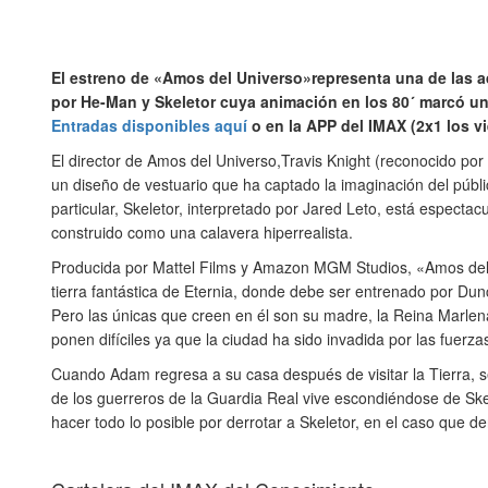
El estreno de «Amos del Universo»representa una de las a
por He-Man y Skeletor cuya animación en los 80´ marcó un
Entradas disponibles aquí
o en la APP del IMAX (2x1 los v
El director de Amos del Universo,Travis Knight (reconocido por
un diseño de vestuario que ha captado la imaginación del públ
particular, Skeletor, interpretado por Jared Leto, está especta
construido como una calavera hiperrealista.
Producida por Mattel Films y Amazon MGM Studios, «Amos del 
tierra fantástica de Eternia, donde debe ser entrenado por Dun
Pero las únicas que creen en él son su madre, la Reina Marlena
ponen difíciles ya que la ciudad ha sido invadida por las fuerz
Cuando Adam regresa a su casa después de visitar la Tierra, s
de los guerreros de la Guardia Real vive escondiéndose de Sk
hacer todo lo posible por derrotar a Skeletor, en el caso que de