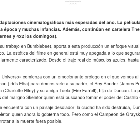
daptaciones cinematográficas más esperadas del año. La película
a época y muchas infancias. Además, continúan en cartelera The
iernes y 4x2 los domingos).
 su trabajo en Bumblebee), aporta a esta producción un enfoque visual 
ico. La estética del filme en general está muy apegada a lo que segur
cularmente caracterizado. Desde el traje real de músculos azules, hasta
Universo» comienza con un emocionante prólogo en el que vemos al p
can (Idris Elba) para demostrarle a su padre, el Rey Randor (James Pu
 (Charlotte Riley) y su amiga Teela (Eire Farrell), hija de Duncan. La
as del maligno Skeletor quien está buscando tomar el poder del Castillo 
e encuentra con un paisaje desolador: la ciudad ha sido destruida, Du
eletor, quien ahora lo gobierna todo. Pero como el Campeón de Grays
rrotar a la muerte fuera posible.