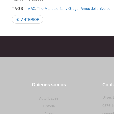
TAGS:
IMAX
,
The Mandalorian y Grogu
,
Amos del universo
ANTERIOR
Quiénes somos
Conta
Ulises
Autoridades
0376 4
Historia
Áreas
comuni