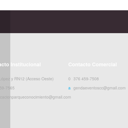
cto Institucional
Contacto Comercial
 López y RN12 (Acceso Oeste)
0376 459-7508
59-7565
agendaeventoscc@gmail.com
cacionparqueconocimiento@gmail.com