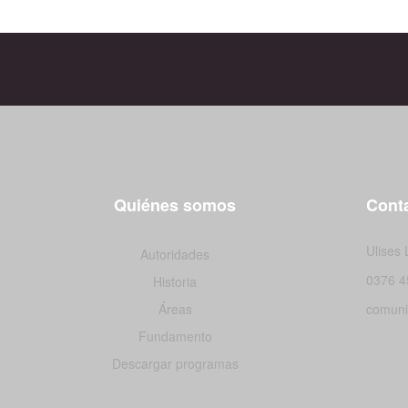
Quiénes somos
Conta
Ulises
Autoridades
0376 4
Historia
Áreas
comuni
Fundamento
Descargar programas