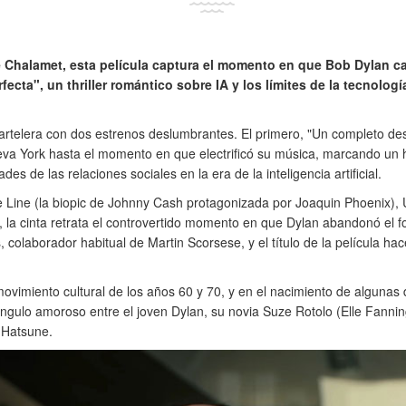
Chalamet, esta película captura el momento en que Bob Dylan ca
ecta", un thriller romántico sobre IA y los límites de la tecnolog
cartelera con dos estrenos deslumbrantes. El primero, "Un completo de
 York hasta el momento en que electrificó su música, marcando un hi
s de las relaciones sociales en la era de la inteligencia artificial.
 Line (la biopic de Johnny Cash protagonizada por Joaquin Phoenix),
d, la cinta retrata el controvertido momento en que Dylan abandonó el 
 colaborador habitual de Martin Scorsese, y el título de la película ha
movimiento cultural de los años 60 y 70, y en el nacimiento de algunas
ángulo amoroso entre el joven Dylan, su novia Suze Rotolo (Elle Fannin
 Hatsune.