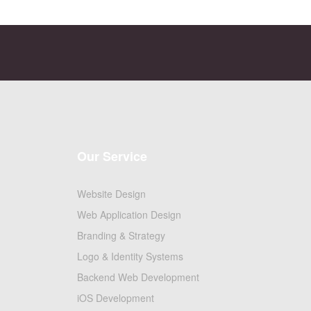
Our Service
Website Design
Web Application Design
Branding & Strategy
Logo & Identity Systems
Backend Web Development
iOS Development