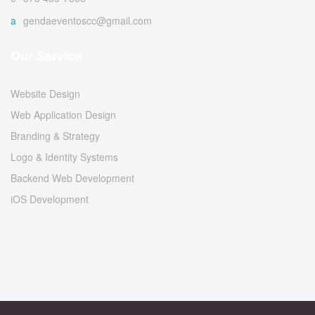
agendaeventoscc@gmail.com
Our Service
Website Design
Web Application Design
Branding & Strategy
Logo & Identity Systems
Backend Web Development
iOS Development