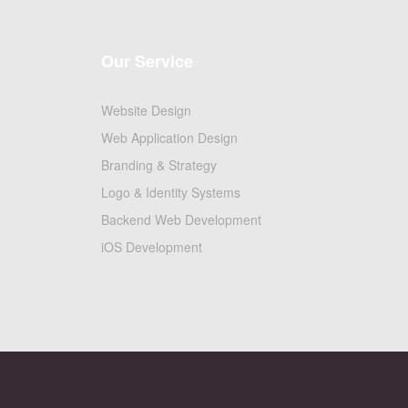
Our Service
Website Design
Web Application Design
Branding & Strategy
Logo & Identity Systems
Backend Web Development
iOS Development