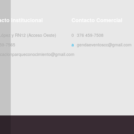
cto Institucional
Contacto Comercial
 López y RN12 (Acceso Oeste)
0376 459-7508
59-7565
agendaeventoscc@gmail.com
cacionparqueconocimiento@gmail.com