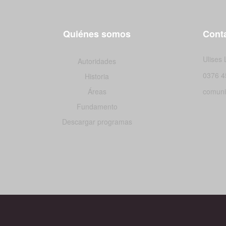
Quiénes somos
Conta
Ulises
Autoridades
0376 4
Historia
Áreas
comuni
Fundamento
Descargar programas