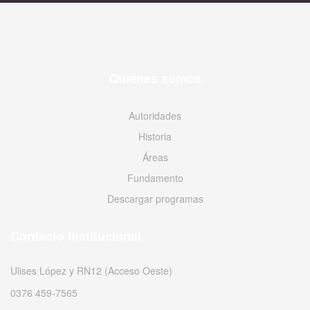
Quiénes somos
Autoridades
Historia
Áreas
Fundamento
Descargar programas
Contacto Institucional
Ulises López y RN12 (Acceso Oeste)
0376 459-7565