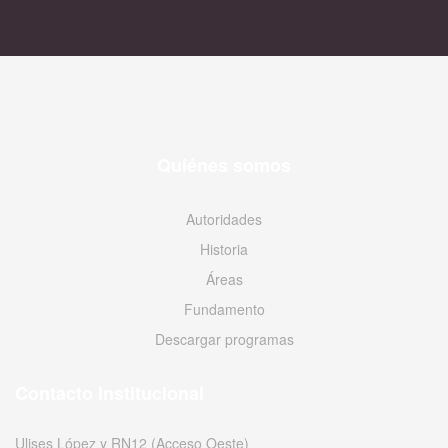
Quiénes somos
Autoridades
Historia
Áreas
Fundamento
Descargar programas
Contacto Institucional
Ulises López y RN12 (Acceso Oeste)