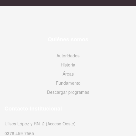
Quiénes somos
Autoridades
Historia
Áreas
Fundamento
Descargar programas
Contacto Institucional
Ulises López y RN12 (Acceso Oeste)
0376 459-7565