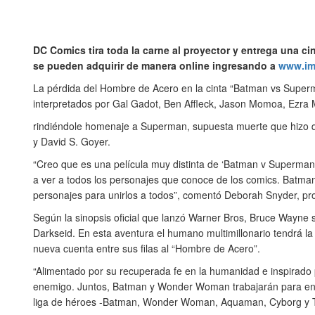
DC Comics tira toda la carne al proyector y entrega una c
se pueden adquirir de manera online ingresando a
www.im
La pérdida del Hombre de Acero en la cinta “Batman vs Superma
interpretados por Gal Gadot, Ben Affleck, Jason Momoa, Ezra 
rindiéndole homenaje a Superman, supuesta muerte que hizo qu
y David S. Goyer.
“Creo que es una película muy distinta de ‘Batman v Superman’,
a ver a todos los personajes que conoce de los comics. Batma
personajes para unirlos a todos”, comentó Deborah Snyder, pro
Según la sinopsis oficial que lanzó Warner Bros, Bruce Wayne 
Darkseid. En esta aventura el humano multimillonario tendrá la
nueva cuenta entre sus filas al “Hombre de Acero”.
“Alimentado por su recuperada fe en la humanidad e inspirado 
enemigo. Juntos, Batman y Wonder Woman trabajarán para enco
liga de héroes -Batman, Wonder Woman, Aquaman, Cyborg y The 