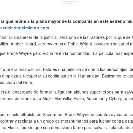
inta que reúne a la plana mayor de la compañía en este estreno m
axdelconocimiento.com
n: El amanecer de la justicia” será una de las razones por la que se 
Miller, Amber Heard, Jeremy Irons o Robin Wright, buscaran salvar el
e Bruce Wayne perdiera la fe en la humanidad. La película más esperad
 que era más oscura. Esta es una película de unir a los personajes, d
n empieza a recuperar su confianza en la Humanidad. Básicamente esta
ductora del filme.
será el encargado de formar la liga con algunos superhéroes para sal
 fortuna de reunir a La Mujer Maravilla, Flash, Aquaman y Cyborg, quie
por el acto altruista de Superman, Bruce Wayne encuentra ayuda en su
ntrar y reclutar a un grupo de metahumanos para luchar contra esta
Flash-, puede que sea demasiado tarde para salvar al planeta de un 