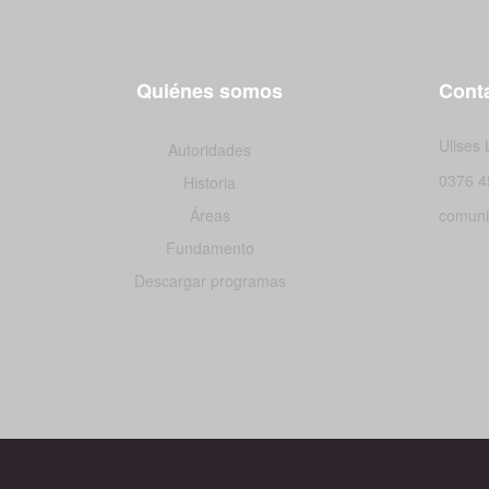
Quiénes somos
Conta
Ulises
Autoridades
0376 4
Historia
Áreas
comuni
Fundamento
Descargar programas