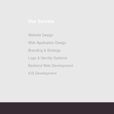
Our Service
Website Design
Web Application Design
Branding & Strategy
Logo & Identity Systems
Backend Web Development
iOS Development