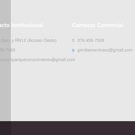
cto Institucional
Contacto Comercial
 López y RN12 (Acceso Oeste)
0376 459-7508
59-7565
agendaeventoscc@gmail.com
cacionparqueconocimiento@gmail.com