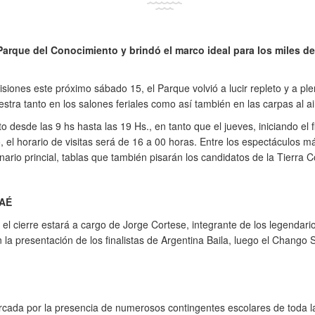
Parque del Conocimiento y brindó el marco ideal para los miles de 
Misiones este próximo sábado 15, el Parque volvió a lucir repleto y a pl
uestra tanto en los salones feriales como así también en las carpas al air
desde las 9 hs hasta las 19 Hs., en tanto que el jueves, iniciando el
, el horario de visitas será de 16 a 00 horas. Entre los espectáculos m
nario princial, tablas que también pisarán los candidatos de la Tierra 
AÉ
 el cierre estará a cargo de Jorge Cortese, integrante de los legendar
la presentación de los finalistas de Argentina Baila, luego el Chango S
ada por la presencia de numerosos contingentes escolares de toda la 